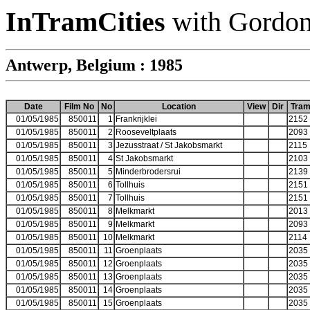
InTramCities
with Gordon
Antwerp, Belgium : 1985
Date
Film No
No
Location
View
Dir
Tra
01/05/1985
850011
1
Frankrijklei
2152
01/05/1985
850011
2
Rooseveltplaats
2093
01/05/1985
850011
3
Jezusstraat / St Jakobsmarkt
2115
01/05/1985
850011
4
St Jakobsmarkt
2103
01/05/1985
850011
5
Minderbrodersrui
2139
01/05/1985
850011
6
Tollhuis
2151
01/05/1985
850011
7
Tollhuis
2151
01/05/1985
850011
8
Melkmarkt
2013
01/05/1985
850011
9
Melkmarkt
2093
01/05/1985
850011
10
Melkmarkt
2114
01/05/1985
850011
11
Groenplaats
2035
01/05/1985
850011
12
Groenplaats
2035
01/05/1985
850011
13
Groenplaats
2035
01/05/1985
850011
14
Groenplaats
2035
01/05/1985
850011
15
Groenplaats
2035