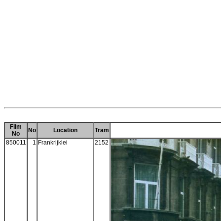
Film
No
Location
Tram
No
850011
1
Frankrijklei
2152