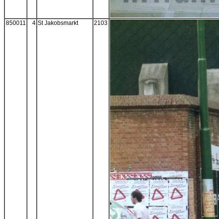
850011
4
St Jakobsmarkt
2103