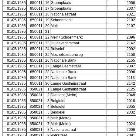
01/05/1985
850011
16
Groenplaats
2056
01/05/1985
850011
17
Groenplaats
2037
01/05/1985
850011
18
Nationalestraat
2021
01/05/1985
850011
19
Schoenmarkt
2102
01/05/1985
850011
20
Meir
2107
01/05/1985
850011
21
01/05/1985
850011
22
Meir / Schoenmarkt
2096
01/05/1985
850011
23
Huidevetterstraat
2142
01/05/1985
850011
24
Britselei
2092
01/05/1985
850011
25
Mechelsesteenweg
2150
01/05/1985
850011
26
Nationale Bank
2155
01/05/1985
850011
27
Lange Leemstraat
2097
01/05/1985
850011
28
Nationale Bank
2096
01/05/1985
850011
29
Nationale Bank
2113
01/05/1985
850011
30
Lange Gasthuisstraat
2142
01/05/1985
850021
1
Lange Gasthuisstraat
2125
01/05/1985
850021
2
Diamant (Metro)
2048
01/05/1985
850021
3
Belgielei
2018
01/05/1985
850021
4
Belgielei
2055
01/05/1985
850021
5
Belgielei
2032
01/05/1985
850021
6
Meir (Metro)
01/05/1985
850021
7
Meir (Metro)
2024
01/05/1985
850021
8
Nationalestraat
2006
01/05/1985
850021
9
Volkstraat
2091