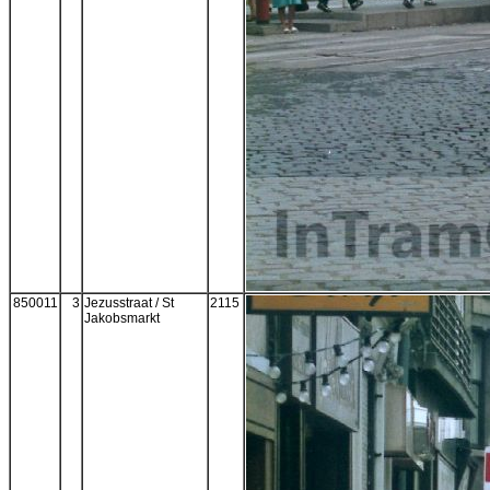
850011
3
Jezusstraat / St
2115
Jakobsmarkt