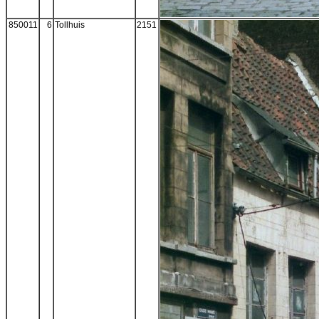
850011
6
Tollhuis
2151