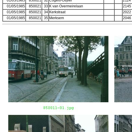
01/05/1985
850021
32
Cogels-Osylei
2114
01/05/1985
850021
33
K van Overmeirelaan
2145
01/05/1985
850021
34
Kerkstraat
2022
01/05/1985
850021
35
Merksem
2046