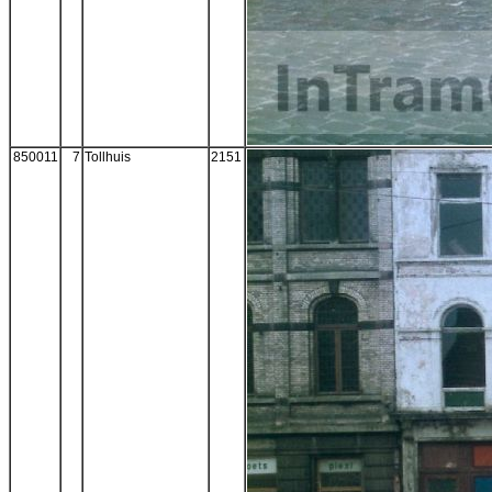
850011
7
Tollhuis
2151