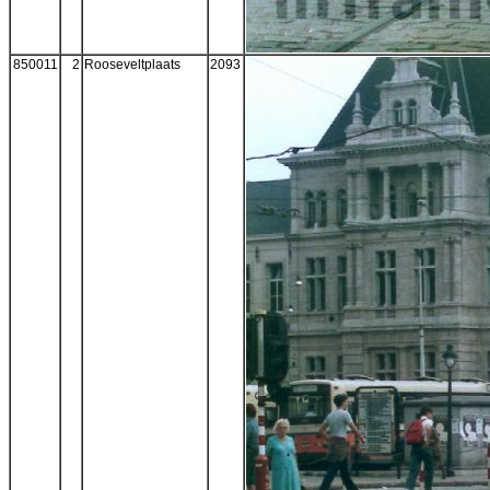
850011
2
Rooseveltplaats
2093