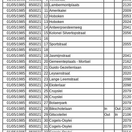
01/05/1985
850021
10
Lambermontplaats
2120
01/05/1985
850021
11
Amerikalei
2009
01/05/1985
850021
12
Hoboken
2053
01/05/1985
850021
13
Hoboken
2024
01/05/1985
850021
14
Antwerpsesteenweg
2041
01/05/1985
850021
15
Kolonel Silvertopstraat
2056
01/05/1985
850021
16
01/05/1985
850021
17
Sportstraat
2055
01/05/1985
850021
18
01/05/1985
850021
19
Jasmijnstraat
2041
01/05/1985
850021
20
Gemeenteplaats - Mortsel
2162
01/05/1985
850021
21
Guido Gezellenlaan
2015
01/05/1985
850021
22
Leysenstraat
2020
01/05/1985
850021
23
Lange Leemstraat
2098
01/05/1985
850021
24
Eksterlaar
2098
01/05/1985
850021
25
Cruyslei
2079
01/05/1985
850021
26
Cruyslei
2120
01/05/1985
850021
27
Bolaerpark
2079
01/05/1985
850021
28
Bikschotelaan
In
Out
2106
01/05/1985
850021
29
Gitscotellei
Out
In
2106
01/05/1985
850021
30
Cogels-Osylei
2079
01/05/1985
850021
31
Cogels-Osylei
2079