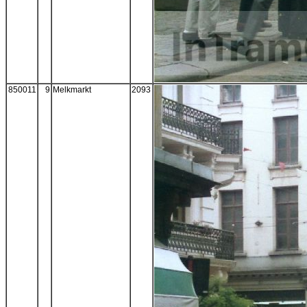
850011
9
Melkmarkt
2093