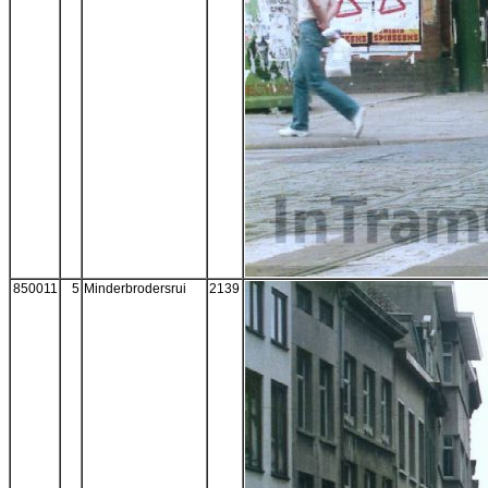
850011
5
Minderbrodersrui
2139